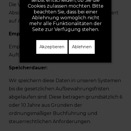
selbst entscheiden, ob Sie die
Die Verarbeitung der Daten, die für den
Cookies zulassen möchten. Bitte
beachten Sie, dass bei einer
Abschluss des Vertrages erforderlich ist, basiert
Ablehnung womöglich nicht
auf Art. 6 Abs. 1 lit. b DSGVO.
mehr alle Funktionalitäten der
Seite zur Verfügung stehen.
Empfänger:
Empfänger der Daten sind ggf.
Akzeptieren
Ablehnen
Auftragsverarbeiter.
Speicherdauer:
Wir speichern diese Daten in unseren Systemen
bis die gesetzlichen Aufbewahrungsfristen
abgelaufen sind. Diese betragen grundsätzlich 6
oder 10 Jahre aus Gründen der
ordnungsmäßiger Buchführung und
steuerrechtlichen Anforderungen.